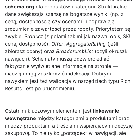
schema.org
dla produktów i kategorii. Strukturalne
dane zwiększają szansę na bogatsze wyniki (np. z
ceną, dostępnością czy ocenami) i poprawiają
zrozumienie zawartości przez roboty. Priorytetem są
zwykle:
Product
(z polami takimi jak nazwa, opis, SKU,
cena, dostępność),
Offer
,
AggregateRating
(jeśli
zbierasz oceny) oraz
BreadcrumbList
(czyli okruszki
nawigacji). Schematy muszą odzwierciedlać
faktycznie wyświetlane informacje na stronie —
inaczej mogą zaszkodzić indeksacji. Dobrym
nawykiem jest też walidacja w narzędziach typu Rich
Results Test po uruchomieniu.
Ostatnim kluczowym elementem jest
linkowanie
wewnętrzne
między kategoriami a produktami oraz
między produktami a treściami wspierającymi decyzję
zakupową. To nie tylko „porządek” w nawigacji, ale