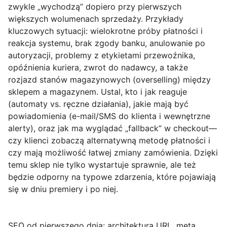
zwykle „wychodzą” dopiero przy pierwszych
większych wolumenach sprzedaży. Przykłady
kluczowych sytuacji: wielokrotne próby płatności i
reakcja systemu, brak zgody banku, anulowanie po
autoryzacji, problemy z etykietami przewoźnika,
opóźnienia kuriera, zwrot do nadawcy, a także
rozjazd stanów magazynowych (overselling) między
sklepem a magazynem. Ustal, kto i jak reaguje
(automaty vs. ręczne działania), jakie mają być
powiadomienia (e-mail/SMS do klienta i wewnętrzne
alerty), oraz jak ma wyglądać „fallback” w checkout—
czy klienci zobaczą alternatywną metodę płatności i
czy mają możliwość łatwej zmiany zamówienia. Dzięki
temu sklep nie tylko wystartuje sprawnie, ale też
będzie odporny na typowe zdarzenia, które pojawiają
się w dniu premiery i po niej.
SEO od pierwszego dnia: architektura URL, meta,