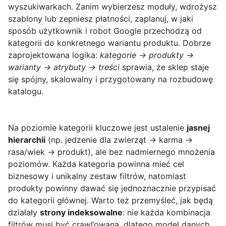
wyszukiwarkach. Zanim wybierzesz moduły, wdrożysz
szablony lub zepniesz płatności, zaplanuj, w jaki
sposób użytkownik i robot Google przechodzą od
kategorii do konkretnego wariantu produktu. Dobrze
zaprojektowana logika:
kategorie → produkty →
warianty → atrybuty → treści
sprawia, że sklep staje
się spójny, skalowalny i przygotowany na rozbudowę
katalogu.
Na poziomie kategorii kluczowe jest ustalenie
jasnej
hierarchii
(np. jedzenie dla zwierząt → karma →
rasa/wiek → produkt), ale bez nadmiernego mnożenia
poziomów. Każda kategoria powinna mieć cel
biznesowy i unikalny zestaw filtrów, natomiast
produkty powinny dawać się jednoznacznie przypisać
do kategorii głównej. Warto też przemyśleć, jak będą
działały
strony indeksowalne
: nie każda kombinacja
filtrów musi być crawl’owana, dlatego model danych