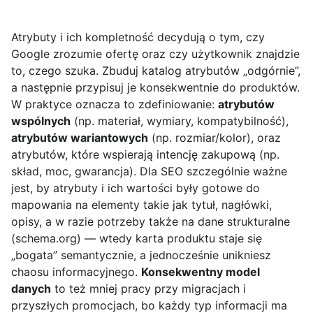
Atrybuty i ich kompletność decydują o tym, czy
Google zrozumie ofertę oraz czy użytkownik znajdzie
to, czego szuka. Zbuduj katalog atrybutów „odgórnie”,
a następnie przypisuj je konsekwentnie do produktów.
W praktyce oznacza to zdefiniowanie:
atrybutów
wspólnych
(np. materiał, wymiary, kompatybilność),
atrybutów wariantowych
(np. rozmiar/kolor), oraz
atrybutów, które wspierają intencję zakupową (np.
skład, moc, gwarancja). Dla SEO szczególnie ważne
jest, by atrybuty i ich wartości były gotowe do
mapowania na elementy takie jak tytuł, nagłówki,
opisy, a w razie potrzeby także na dane strukturalne
(schema.org) — wtedy karta produktu staje się
„bogata” semantycznie, a jednocześnie unikniesz
chaosu informacyjnego.
Konsekwentny model
danych
to też mniej pracy przy migracjach i
przyszłych promocjach, bo każdy typ informacji ma