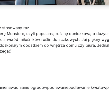
y stosowany raz
rę Monsterę, czyli popularną roślinę doniczkową o dużych,
cią wśród miłośników roślin doniczkowych. Jej piękny wyg
st doskonałym dodatkiem do wnętrza domu czy biura. Jedna
rzegać
anie
nawadnianie ogrodów
podlewanie
podlewanie kwiatów
p