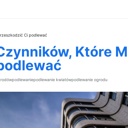
rzeszkodzić Ci podlewać
Czynników, Które 
 podlewać
grodów
podlewanie
podlewanie kwiatów
podlewanie ogrodu