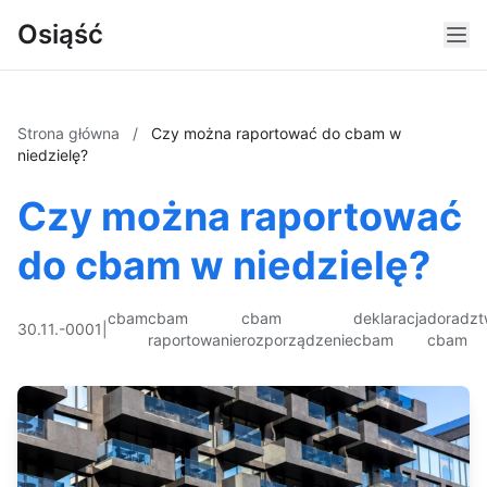
Osiąść
Strona główna
/
Czy można raportować do cbam w
niedzielę?
Czy można raportować
do cbam w niedzielę?
cbam
cbam
cbam
deklaracja
doradz
30.11.-0001
|
raportowanie
rozporządzenie
cbam
cbam