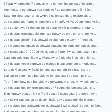
| Taras w ogrodzie: 7 pomysłów na harmonijne połączenie arch...
Architektura ogrodowa bez błędów: 7 zasad doboru roślin i śc...
Katering dietetyczny: jak wybrać najlepszą dietę (makro, ale...
Jak wybrać platformę e-commerce: Shopify vs WooCommerce vs P...
Jak zaplanować sklep online od zera: wybór platformy, produk...
Jak dobrać krem przeciwzmarszczkowy do typu cery: retinol vs...
Jak dobrać głośniki i słuchawki do słuchania muzyki? Przewod...
Jak wybrać najlepsze słuchawki douszne do codziennego słucha...
Jak oszczędzać 1000 zł miesięcznie: 7 kroków, automatyczne p...
Nawadnianie trawników w Warszawie: 7 błędów i jak ich unikną...
Jak dobrać meble biurowe do małego biura: ergonomia, modułow...
Loty do Glasgow w 2026: jak znaleźć najtańsze bilety, które ...
Najlepsze domki nad Bałtykiem: 10 lokalizacji od Ustki po He...
Top 10 domków nad Bałtykiem z prywatnym tarasem i widokiem n...
Jak dobrać idealny krem pod oczy? 7 sygnałów (zmarszczki, ci...
5-minutowy budżet: jak w 7 dni zacząć oszczędzać, odkryć „wy...
Jak odzyskać dostęp do działki ROD, gdy zarząd odmówił: proc...
Jak wybrać bezprzewodowe słuchawki TWS w 2026: kodeki, opóźn...
Najlepsze domki nad Bałtykiem: lokalizacje i widok na morze