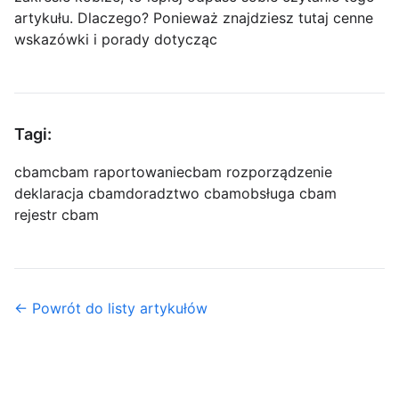
artykułu. Dlaczego? Ponieważ znajdziesz tutaj cenne
wskazówki i porady dotycząc
Tagi:
cbam
cbam raportowanie
cbam rozporządzenie
deklaracja cbam
doradztwo cbam
obsługa cbam
rejestr cbam
← Powrót do listy artykułów