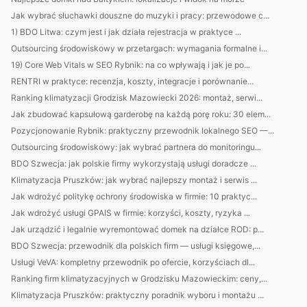
Jak wybrać słuchawki douszne do muzyki i pracy: przewodowe c...
1) BDO Litwa: czym jest i jak działa rejestracja w praktyce ...
Outsourcing środowiskowy w przetargach: wymagania formalne i...
19) Core Web Vitals w SEO Rybnik: na co wpływają i jak je po...
RENTRI w praktyce: recenzja, koszty, integracje i porównanie...
Ranking klimatyzacji Grodzisk Mazowiecki 2026: montaż, serwi...
Jak zbudować kapsułową garderobę na każdą porę roku: 30 elem...
Pozycjonowanie Rybnik: praktyczny przewodnik lokalnego SEO —...
Outsourcing środowiskowy: jak wybrać partnera do monitoringu...
BDO Szwecja: jak polskie firmy wykorzystają usługi doradcze ...
Klimatyzacja Pruszków: jak wybrać najlepszy montaż i serwis ...
Jak wdrożyć politykę ochrony środowiska w firmie: 10 praktyc...
Jak wdrożyć usługi GPAIS w firmie: korzyści, koszty, ryzyka ...
Jak urządzić i legalnie wyremontować domek na działce ROD: p...
BDO Szwecja: przewodnik dla polskich firm — usługi księgowe,...
Usługi VeVA: kompletny przewodnik po ofercie, korzyściach dl...
Ranking firm klimatyzacyjnych w Grodzisku Mazowieckim: ceny,...
Klimatyzacja Pruszków: praktyczny poradnik wyboru i montażu ...