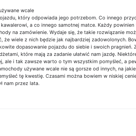
używane wcale
ojazdu, który odpowiada jego potrzebom. Co innego przyd
 kawalerowi, a co innego samotnej matce. Każdy powinien 
ody na zamówienie. Wydaje się, że takie rozwiązanie moż
ć, że wiele z nich będzie jak najbardziej zadowolonych. B
owite dopasowanie pojazdu do siebie i swoich pragnień.
żetami, które mają za zadanie ułatwić nam jazdę. Niektór
j, ale i tak zawsze warto o tym wszystkim pomyśleć, a pe
mochody używane wcale nie są gorsze od innych, na jakie 
emyśleć tę kwestię. Czasami można bowiem w niskiej ceni
ł nam przez lata.