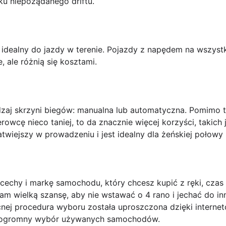
 niepożądanego driftu.
 idealny do jazdy w terenie. Pojazdy z napędem na wszyst
, ale różnią się kosztami.
zaj skrzyni biegów: manualna lub automatyczna. Pomimo t
owcę nieco taniej, to da znacznie więcej korzyści, takic
atwiejszy w prowadzeniu i jest idealny dla żeńskiej połowy
 cechy i markę samochodu, który chcesz kupić z ręki, czas
nam wielką szansę, aby nie wstawać o 4 rano i jechać do in
j procedura wyboru została uproszczona dzięki internetow
ją ogromny wybór używanych samochodów.