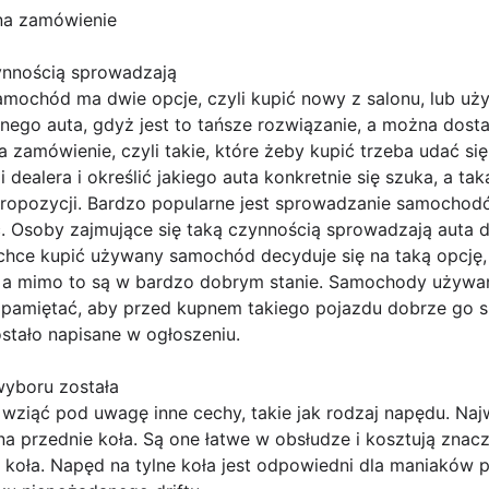
a zamówienie
ynnością sprowadzają
samochód ma dwie opcje, czyli kupić nowy z salonu, lub u
nego auta, gdyż jest to tańsze rozwiązanie, a można do
zamówienie, czyli takie, które żeby kupić trzeba udać się 
 dealera i określić jakiego auta konkretnie się szuka, a ta
opozycji. Bardzo popularne jest sprowadzanie samochodó
. Osoby zajmujące się taką czynnością sprowadzają auta do
chce kupić używany samochód decyduje się na taką opcję, 
 a mimo to są w bardzo dobrym stanie. Samochody używan
k pamiętać, aby przed kupnem takiego pojazdu dobrze go s
ostało napisane w ogłoszeniu.
wyboru została
 wziąć pod uwagę inne cechy, takie jak rodzaj napędu. Na
a przednie koła. Są one łatwe w obsłudze i kosztują znac
 koła. Napęd na tylne koła jest odpowiedni dla maniaków pr