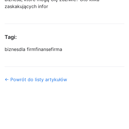
zaskakujących infor
Tagi:
biznes
dla firm
finanse
firma
← Powrót do listy artykułów