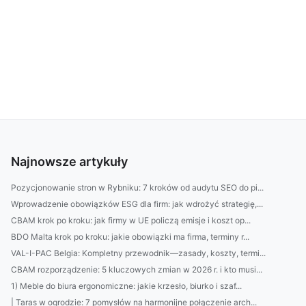
Najnowsze artykuły
Pozycjonowanie stron w Rybniku: 7 kroków od audytu SEO do pi...
Wprowadzenie obowiązków ESG dla firm: jak wdrożyć strategię,...
CBAM krok po kroku: jak firmy w UE policzą emisje i koszt op...
BDO Malta krok po kroku: jakie obowiązki ma firma, terminy r...
VAL-I-PAC Belgia: Kompletny przewodnik—zasady, koszty, termi...
CBAM rozporządzenie: 5 kluczowych zmian w 2026 r. i kto musi...
1) Meble do biura ergonomiczne: jakie krzesło, biurko i szaf...
| Taras w ogrodzie: 7 pomysłów na harmonijne połączenie arch...