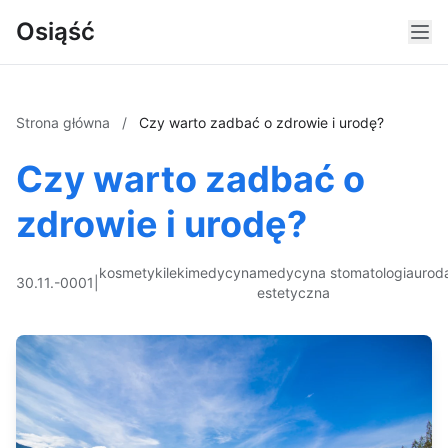
Osiąść
Strona główna
/
Czy warto zadbać o zdrowie i urodę?
Czy warto zadbać o
zdrowie i urodę?
kosmetyki
leki
medycyna
medycyna
stomatologia
urod
30.11.-0001
|
estetyczna