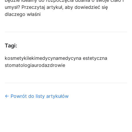
będzie idealny do rozpoczęcia dbania o swoje ciało i
umysł? Przeczytaj artykuł, aby dowiedzieć się
dlaczego właśni
Tagi:
kosmetyki
leki
medycyna
medycyna estetyczna
stomatologia
uroda
zdrowie
← Powrót do listy artykułów