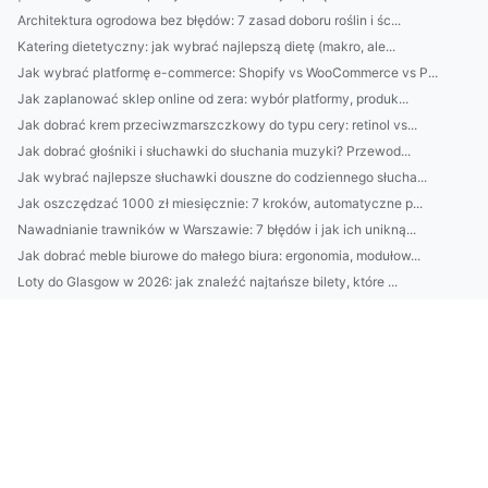
Architektura ogrodowa bez błędów: 7 zasad doboru roślin i śc...
Katering dietetyczny: jak wybrać najlepszą dietę (makro, ale...
Jak wybrać platformę e-commerce: Shopify vs WooCommerce vs P...
Jak zaplanować sklep online od zera: wybór platformy, produk...
Jak dobrać krem przeciwzmarszczkowy do typu cery: retinol vs...
Jak dobrać głośniki i słuchawki do słuchania muzyki? Przewod...
Jak wybrać najlepsze słuchawki douszne do codziennego słucha...
Jak oszczędzać 1000 zł miesięcznie: 7 kroków, automatyczne p...
Nawadnianie trawników w Warszawie: 7 błędów i jak ich unikną...
Jak dobrać meble biurowe do małego biura: ergonomia, modułow...
Loty do Glasgow w 2026: jak znaleźć najtańsze bilety, które ...
Najlepsze domki nad Bałtykiem: 10 lokalizacji od Ustki po He...
Top 10 domków nad Bałtykiem z prywatnym tarasem i widokiem n...
Jak dobrać idealny krem pod oczy? 7 sygnałów (zmarszczki, ci...
5-minutowy budżet: jak w 7 dni zacząć oszczędzać, odkryć „wy...
Jak odzyskać dostęp do działki ROD, gdy zarząd odmówił: proc...
Jak wybrać bezprzewodowe słuchawki TWS w 2026: kodeki, opóźn...
Najlepsze domki nad Bałtykiem: lokalizacje i widok na morze