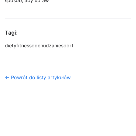
sposób, aby upraw
Tagi:
diety
fitness
odchudzanie
sport
← Powrót do listy artykułów