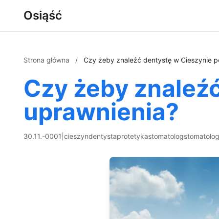
Osiąść
Strona główna
/
Czy żeby znaleźć dentystę w Cieszynie p
Czy żeby znaleźć
uprawnienia?
30.11.-0001
|
cieszyn
dentysta
protetyka
stomatolog
stomatolog