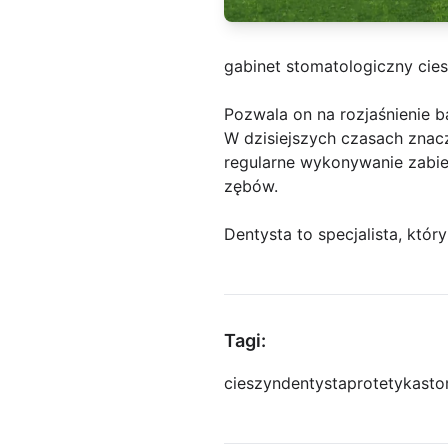
gabinet stomatologiczny cie
Pozwala on na rozjaśnienie 
W dzisiejszych czasach znacz
regularne wykonywanie zabi
zębów.
Dentysta to specjalista, któr
Tagi:
cieszyn
dentysta
protetyka
sto