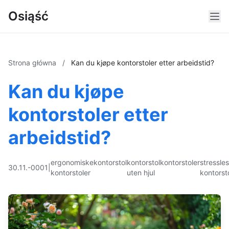
Osiąść
Strona główna
/
Kan du kjøpe kontorstoler etter arbeidstid?
Kan du kjøpe
kontorstoler etter
arbeidstid?
ergonomiske
kontorstol
kontorstol
kontorstoler
stressle
30.11.-0001
|
kontorstoler
uten hjul
kontorst