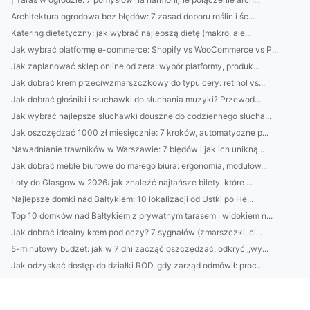
Architektura ogrodowa bez błędów: 7 zasad doboru roślin i śc...
Katering dietetyczny: jak wybrać najlepszą dietę (makro, ale...
Jak wybrać platformę e-commerce: Shopify vs WooCommerce vs P...
Jak zaplanować sklep online od zera: wybór platformy, produk...
Jak dobrać krem przeciwzmarszczkowy do typu cery: retinol vs...
Jak dobrać głośniki i słuchawki do słuchania muzyki? Przewod...
Jak wybrać najlepsze słuchawki douszne do codziennego słucha...
Jak oszczędzać 1000 zł miesięcznie: 7 kroków, automatyczne p...
Nawadnianie trawników w Warszawie: 7 błędów i jak ich unikną...
Jak dobrać meble biurowe do małego biura: ergonomia, modułow...
Loty do Glasgow w 2026: jak znaleźć najtańsze bilety, które ...
Najlepsze domki nad Bałtykiem: 10 lokalizacji od Ustki po He...
Top 10 domków nad Bałtykiem z prywatnym tarasem i widokiem n...
Jak dobrać idealny krem pod oczy? 7 sygnałów (zmarszczki, ci...
5-minutowy budżet: jak w 7 dni zacząć oszczędzać, odkryć „wy...
Jak odzyskać dostęp do działki ROD, gdy zarząd odmówił: proc...
Jak wybrać bezprzewodowe słuchawki TWS w 2026: kodeki, opóźn...
Najlepsze domki nad Bałtykiem: lokalizacje i widok na morze