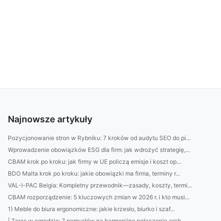
Najnowsze artykuły
Pozycjonowanie stron w Rybniku: 7 kroków od audytu SEO do pi...
Wprowadzenie obowiązków ESG dla firm: jak wdrożyć strategię,...
CBAM krok po kroku: jak firmy w UE policzą emisje i koszt op...
BDO Malta krok po kroku: jakie obowiązki ma firma, terminy r...
VAL-I-PAC Belgia: Kompletny przewodnik—zasady, koszty, termi...
CBAM rozporządzenie: 5 kluczowych zmian w 2026 r. i kto musi...
1) Meble do biura ergonomiczne: jakie krzesło, biurko i szaf...
| Taras w ogrodzie: 7 pomysłów na harmonijne połączenie arch...