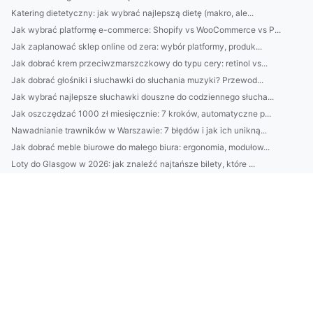
Katering dietetyczny: jak wybrać najlepszą dietę (makro, ale...
Jak wybrać platformę e-commerce: Shopify vs WooCommerce vs P...
Jak zaplanować sklep online od zera: wybór platformy, produk...
Jak dobrać krem przeciwzmarszczkowy do typu cery: retinol vs...
Jak dobrać głośniki i słuchawki do słuchania muzyki? Przewod...
Jak wybrać najlepsze słuchawki douszne do codziennego słucha...
Jak oszczędzać 1000 zł miesięcznie: 7 kroków, automatyczne p...
Nawadnianie trawników w Warszawie: 7 błędów i jak ich unikną...
Jak dobrać meble biurowe do małego biura: ergonomia, modułow...
Loty do Glasgow w 2026: jak znaleźć najtańsze bilety, które ...
Najlepsze domki nad Bałtykiem: 10 lokalizacji od Ustki po He...
Top 10 domków nad Bałtykiem z prywatnym tarasem i widokiem n...
Jak dobrać idealny krem pod oczy? 7 sygnałów (zmarszczki, ci...
5-minutowy budżet: jak w 7 dni zacząć oszczędzać, odkryć „wy...
Jak odzyskać dostęp do działki ROD, gdy zarząd odmówił: proc...
Jak wybrać bezprzewodowe słuchawki TWS w 2026: kodeki, opóźn...
Najlepsze domki nad Bałtykiem: lokalizacje i widok na morze
Jak wybrać słuchawki douszne do muzyki i pracy: przewodowe c...