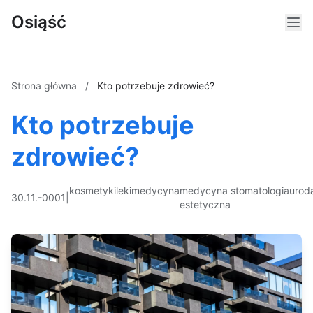
Osiąść
Strona główna
/
Kto potrzebuje zdrowieć?
Kto potrzebuje
zdrowieć?
kosmetyki
leki
medycyna
medycyna
stomatologia
urod
30.11.-0001
|
estetyczna