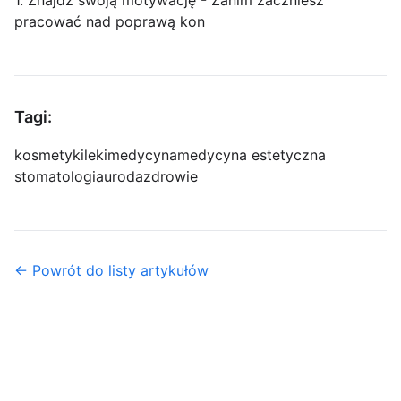
1. Znajdź swoją motywację - Zanim zaczniesz
pracować nad poprawą kon
Tagi:
kosmetyki
leki
medycyna
medycyna estetyczna
stomatologia
uroda
zdrowie
← Powrót do listy artykułów