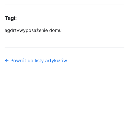
Tagi:
agd
rtv
wyposażenie domu
← Powrót do listy artykułów