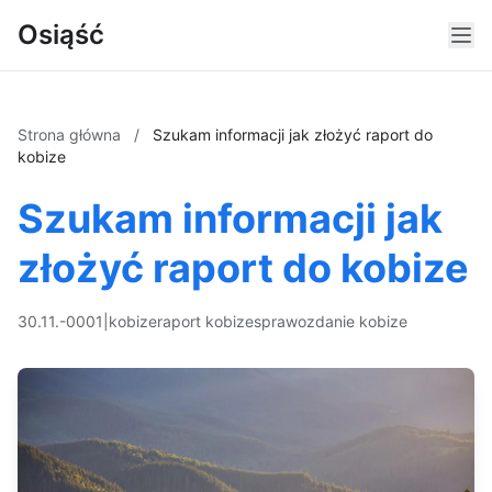
Osiąść
Strona główna
/
Szukam informacji jak złożyć raport do
kobize
Szukam informacji jak
złożyć raport do kobize
30.11.-0001
|
kobize
raport kobize
sprawozdanie kobize