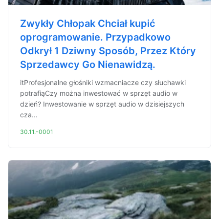
Zwykły Chłopak Chciał kupić
oprogramowanie. Przypadkowo
Odkrył 1 Dziwny Sposób, Przez Który
Sprzedawcy Go Nienawidzą.
itProfesjonalne głośniki wzmacniacze czy słuchawki
potrafiąCzy można inwestować w sprzęt audio w
dzień? Inwestowanie w sprzęt audio w dzisiejszych
cza...
30.11.-0001