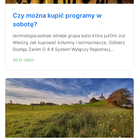
Czy można kupić programy w
sobotę?
technologiaJednak istnieje grupa ludzi która jużOni Już
Wiedzą Jak kupować kolumny i wzmacniacze, Odbierz
Dostęp Zanim O 4:4 System Wyłączy Rejestracj...
30.11.-0001