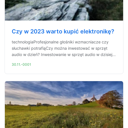
Czy w 2023 warto kupić elektronikę?
technologiaProfesjonalne głośniki wzmacniacze czy
słuchawki potrafiąCzy można inwestować w sprzęt
audio w dzień? Inwestowanie w sprzęt audio w dzisiej...
30.11.-0001