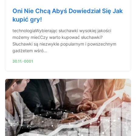
Oni Nie Chcą Abyś Dowiedział Się Jak
kupić gry!
technologiaWybierając słuchawki wysokiej jakości
możemy miećCzy warto kupować słuchawki?
Słuchawki są niezwykle popularnym i powszechnym
gadżetem wśró...
30.11.-0001