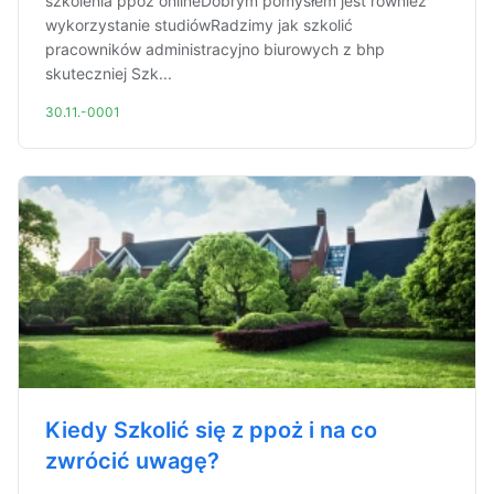
szkolenia ppoż onlineDobrym pomysłem jest również
wykorzystanie studiówRadzimy jak szkolić
pracowników administracyjno biurowych z bhp
skuteczniej Szk...
30.11.-0001
Kiedy Szkolić się z ppoż i na co
zwrócić uwagę?