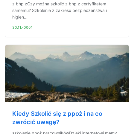
z bhp zCzy można szkolić z bhp z certyfikatem
samemu? Szkolenie z zakresu bezpieczeństwa i
higien...
30.11.-0001
Kiedy Szkolić się z ppoż i na co
zwrócić uwagę?
szkolenie ppoż pracownikówDzięki internetowi mamy