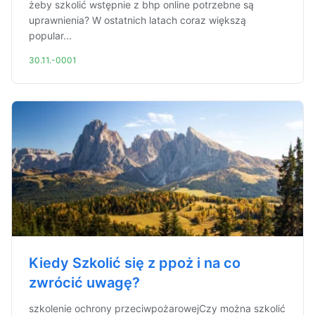
żeby szkolić wstępnie z bhp online potrzebne są
uprawnienia? W ostatnich latach coraz większą
popular...
30.11.-0001
Kiedy Szkolić się z ppoż i na co
zwrócić uwagę?
szkolenie ochrony przeciwpożarowejCzy można szkolić