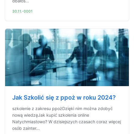
dbałoś...
30.11.-0001
Jak Szkolić się z ppoż w roku 2024?
szkolenie z zakresu ppożDzięki nim można zdobyć
nową wiedzęJak kupić szkolenia online
Natychmiastowo? W dzisiejszych czasach coraz więcej
osób zainter...