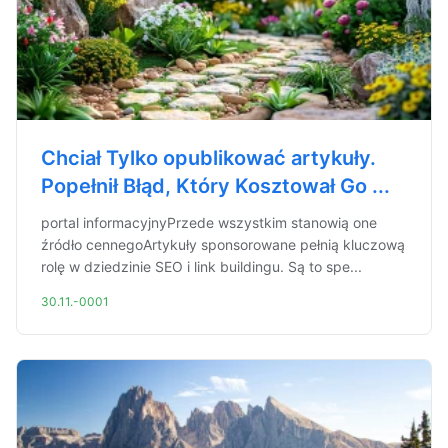
Chciał Tylko opublikować artykuły.
Popełnił Błąd, Który Kosztował Go ...
portal informacyjnyPrzede wszystkim stanowią one
źródło cennegoArtykuły sponsorowane pełnią kluczową
rolę w dziedzinie SEO i link buildingu. Są to spe...
30.11.-0001