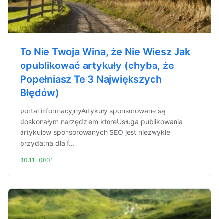
To Nie Twoja Wina, że Nie Wiesz Jak
opublikować artykuły (chyba, że
Popełniasz Te 3 Największych
Błędów)
portal informacyjnyArtykuły sponsorowane są
doskonałym narzędziem któreUsługa publikowania
artykułów sponsorowanych SEO jest niezwykle
przydatna dla f...
30.11.-0001