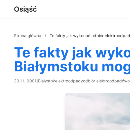
Osiąść
Strona główna
/
Te fakty jak wykonać odbiór elektroodpa
Te fakty jak wy
Białymstoku mog
30.11.-0001
|
Białystok
elektroodpady
odbiór elektroodpadów
o