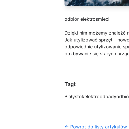
odbiór elektrośmieci
Dzięki nim możemy znaleźć
Jak utylizować sprzęt - now
odpowiednie utylizowanie spr
pozbywanie się starych urzą
Tagi:
Białystok
elektroodpady
odbió
← Powrót do listy artykułów