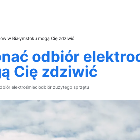
dów w Białymstoku mogą Cię zdziwić
konać odbiór elekt
ą Cię zdziwić
dbiór elektrośmieci
odbiór zużytego sprzętu