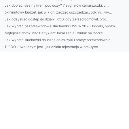
Jak dobrać idealny krem pod oczy? 7 sygnałów (zmarszczki, ci...
5-minutowy budżet: jak w 7 dni zacząć oszczędzać, odkryć „wy...
Jak odzyskać dostęp do działki ROD, gdy zarząd odmówił: proc...
Jak wybrać bezprzewodowe słuchawki TWS w 2026: kodeki, opóźn...
Najlepsze domki nad Bałtykiem: lokalizacje i widok na morze
Jak wybrać słuchawki douszne do muzyki i pracy: przewodowe c...
1) BDO Litwa: czym jest i jak działa rejestracja w praktyce ...
Outsourcing środowiskowy w przetargach: wymagania formalne i...
19) Core Web Vitals w SEO Rybnik: na co wpływają i jak je po...
RENTRI w praktyce: recenzja, koszty, integracje i porównanie...
Ranking klimatyzacji Grodzisk Mazowiecki 2026: montaż, serwi...
Jak zbudować kapsułową garderobę na każdą porę roku: 30 elem...
Pozycjonowanie Rybnik: praktyczny przewodnik lokalnego SEO —...
Outsourcing środowiskowy: jak wybrać partnera do monitoringu...
BDO Szwecja: jak polskie firmy wykorzystają usługi doradcze ...
Klimatyzacja Pruszków: jak wybrać najlepszy montaż i serwis ...
Jak wdrożyć politykę ochrony środowiska w firmie: 10 praktyc...
Jak wdrożyć usługi GPAIS w firmie: korzyści, koszty, ryzyka ...