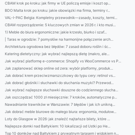
CBAM krok po kroku: jak firmy w UE policzą emisje i koszt op...
BDO Malta krok po kroku: jakie obowiązki ma firma, terminy r...
VAL-I-PAC Belgia: Kompletny przewodnik—zasady, koszty, termi...
CBAM rozporządzenie: 5 kluczowych zmian w 2026 r. i kto musi...
1) Meble do biura ergonomiczne: jakie krzesło, biurko i szaf...
| Taras w ogrodzie: 7 pomysłów na harmonijne połączenie arch...
Architektura ogrodowa bez błędów: 7 zasad doboru roślin i śc...
Katering dietetyczny: jak wybrać najlepszą dietę (makro, ale...
Jak wybrać platformę e-commerce: Shopify vs WooCommerce vs P...
Jak zaplanować sklep online od zera: wybór platformy, produk...
Jak dobrać krem przeciwzmarszczkowy do typu cery: retinol vs...
Jak dobrać głośniki i słuchawki do słuchania muzyki? Przewod...
Jak wybrać najlepsze słuchawki douszne do codziennego słucha...
Jak oszczędzać 1000 zł miesięcznie: 7 kroków, automatyczne p...
Nawadnianie trawników w Warszawie: 7 błędów i jak ich unikną...
Jak dobrać meble biurowe do małego biura: ergonomia, modułow...
Loty do Glasgow w 2026: jak znaleźć najtańsze bilety, które ...
Najlepsze domki nad Bałtykiem: 10 lokalizacji od Ustki po He...
Top 10 domków nad Bałtykiem z prywatnym tarasem i widokiem n...