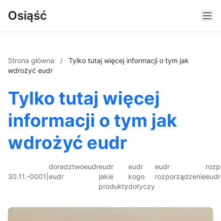
Osiąść
Strona główna
/
Tylko tutaj więcej informacji o tym jak
wdrożyć eudr
Tylko tutaj więcej
informacji o tym jak
wdrożyć eudr
doradztwo
eudr
eudr
eudr
eudr
rozp
30.11.-0001
|
eudr
jakie
kogo
rozporządzenie
eudr
produkty
dotyczy