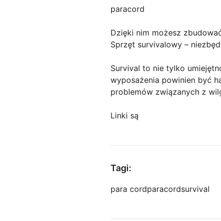
paracord
Dzięki nim możesz zbudować
Sprzęt survivalowy – niezbę
Survival to nie tylko umieję
wyposażenia powinien być ha
problemów związanych z wil
Linki są
Tagi:
para cord
paracord
survival