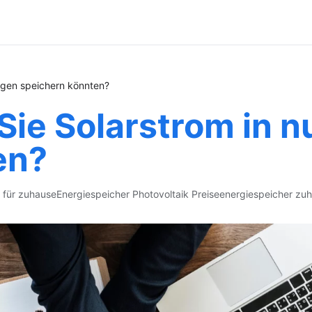
agen speichern könnten?
ie Solarstrom in n
en?
 für zuhause
Energiespeicher Photovoltaik Preise
energiespeicher zu