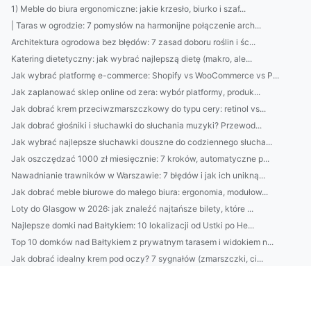
1) Meble do biura ergonomiczne: jakie krzesło, biurko i szaf...
| Taras w ogrodzie: 7 pomysłów na harmonijne połączenie arch...
Architektura ogrodowa bez błędów: 7 zasad doboru roślin i śc...
Katering dietetyczny: jak wybrać najlepszą dietę (makro, ale...
Jak wybrać platformę e-commerce: Shopify vs WooCommerce vs P...
Jak zaplanować sklep online od zera: wybór platformy, produk...
Jak dobrać krem przeciwzmarszczkowy do typu cery: retinol vs...
Jak dobrać głośniki i słuchawki do słuchania muzyki? Przewod...
Jak wybrać najlepsze słuchawki douszne do codziennego słucha...
Jak oszczędzać 1000 zł miesięcznie: 7 kroków, automatyczne p...
Nawadnianie trawników w Warszawie: 7 błędów i jak ich unikną...
Jak dobrać meble biurowe do małego biura: ergonomia, modułow...
Loty do Glasgow w 2026: jak znaleźć najtańsze bilety, które ...
Najlepsze domki nad Bałtykiem: 10 lokalizacji od Ustki po He...
Top 10 domków nad Bałtykiem z prywatnym tarasem i widokiem n...
Jak dobrać idealny krem pod oczy? 7 sygnałów (zmarszczki, ci...
5-minutowy budżet: jak w 7 dni zacząć oszczędzać, odkryć „wy...
Jak odzyskać dostęp do działki ROD, gdy zarząd odmówił: proc...
Jak wybrać bezprzewodowe słuchawki TWS w 2026: kodeki, opóźn...