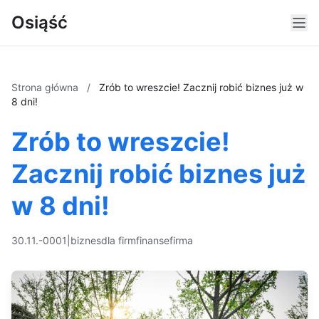
Osiąść
Strona główna
/
Zrób to wreszcie! Zacznij robić biznes już w
8 dni!
Zrób to wreszcie!
Zacznij robić biznes już
w 8 dni!
30.11.-0001
|
biznes
dla firm
finanse
firma