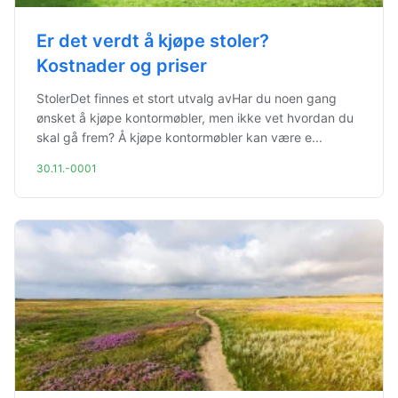
Er det verdt å kjøpe stoler?
Kostnader og priser
StolerDet finnes et stort utvalg avHar du noen gang
ønsket å kjøpe kontormøbler, men ikke vet hvordan du
skal gå frem? Å kjøpe kontormøbler kan være e...
30.11.-0001