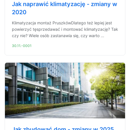
Jak naprawić klimatyzację - zmiany w
2020
Klimatyzacja montaż PruszkówDlatego też lepiej jest
powierzyć tęsprzedawać i montować klimatyzację? Tak
czy nie? Wiele osób zastanawia się, czy warto ...
30.11.-0001
Jak zbudować dom - zmiany w 2025