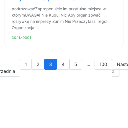
podróżowaćZaproponujcie im przytulne miejsce w
którymUWAGA! Nie Kupuj Nic Aby organizować
rozrywkę na imprezy Zanim Nie Przeczytasz Tego!
Organizacja ...
30.11.-0001
1
2
3
4
5
...
100
Nast
rzednia
»