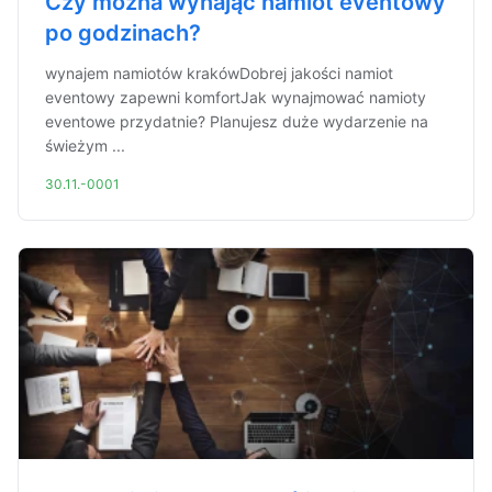
Czy można wynająć namiot eventowy
po godzinach?
wynajem namiotów krakówDobrej jakości namiot
eventowy zapewni komfortJak wynajmować namioty
eventowe przydatnie? Planujesz duże wydarzenie na
świeżym ...
30.11.-0001